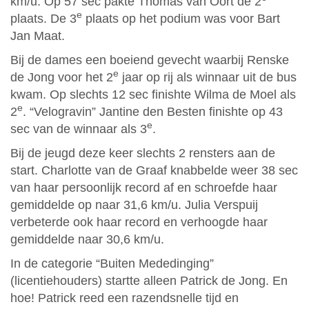
km/u. Op 57 sec pakte Thomas van Oort de 2
e
plaats. De 3
plaats op het podium was voor Bart
Jan Maat.
Bij de dames een boeiend gevecht waarbij Renske
e
de Jong voor het 2
jaar op rij als winnaar uit de bus
kwam. Op slechts 12 sec finishte Wilma de Moel als
e
2
. “Velogravin” Jantine den Besten finishte op 43
e
sec van de winnaar als 3
.
Bij de jeugd deze keer slechts 2 rensters aan de
start. Charlotte van de Graaf knabbelde weer 38 sec
van haar persoonlijk record af en schroefde haar
gemiddelde op naar 31,6 km/u. Julia Verspuij
verbeterde ook haar record en verhoogde haar
gemiddelde naar 30,6 km/u.
In de categorie “Buiten Mededinging”
(licentiehouders) startte alleen Patrick de Jong. En
hoe! Patrick reed een razendsnelle tijd en