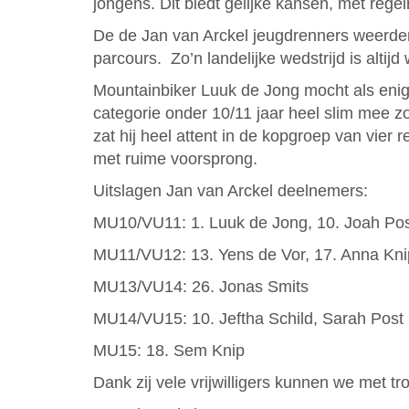
jongens. Dit biedt gelijke kansen, met rege
De de Jan van Arckel jeugdrenners weerden
parcours. Zo’n landelijke wedstrijd is alti
Mountainbiker Luuk de Jong mocht als enige
categorie onder 10/11 jaar heel slim mee zo
zat hij heel attent in de kopgroep van vier
met ruime voorsprong.
Uitslagen Jan van Arckel deelnemers:
MU10/VU11: 1. Luuk de Jong, 10. Joah Po
MU11/VU12: 13. Yens de Vor, 17. Anna Kni
MU13/VU14: 26. Jonas Smits
MU14/VU15: 10. Jeftha Schild, Sarah Post m
MU15: 18. Sem Knip
Dank zij vele vrijwilligers kunnen we met t