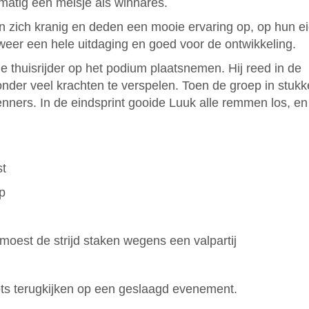
lmatig een meisje als winnares.
 zich kranig en deden een mooie ervaring op, op hun e
jd weer een hele uitdaging en goed voor de ontwikkeling.
 thuisrijder op het podium plaatsnemen. Hij reed in de
nder veel krachten te verspelen. Toen de groep in stukke
 renners. In de eindsprint gooide Luuk alle remmen los, e
st
p
oest de strijd staken wegens een valpartij
rots terugkijken op een geslaagd evenement.