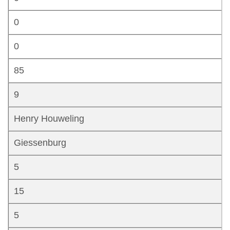
0
0
85
9
Henry Houweling
Giessenburg
5
15
5