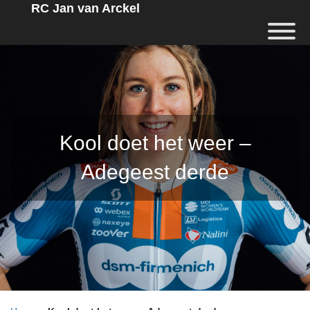
RC Jan van Arckel
Kool doet het weer –
Adegeest derde