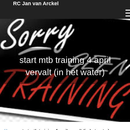
RC Jan van Arckel
start mtb training 4 april
vervalt (in het water)