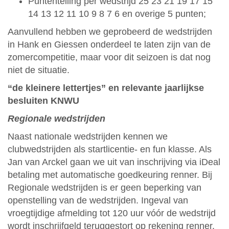
Puntentelling per wedstrijd 25 23 21 19 17 15
14 13 12 11 10 9 8 7 6 en overige 5 punten;
Aanvullend hebben we geprobeerd de wedstrijden
in Hank en Giessen onderdeel te laten zijn van de
zomercompetitie, maar voor dit seizoen is dat nog
niet de situatie.
“de kleinere lettertjes” en relevante jaarlijkse
besluiten KNWU
Regionale wedstrijden
Naast nationale wedstrijden kennen we
clubwedstrijden als startlicentie- en fun klasse. Als
Jan van Arckel gaan we uit van inschrijving via iDeal
betaling met automatische goedkeuring renner. Bij
Regionale wedstrijden is er geen beperking van
openstelling van de wedstrijden. Ingeval van
vroegtijdige afmelding tot 120 uur vóór de wedstrijd
wordt inschrijfgeld teruggestort op rekening renner.