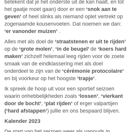
betekent dat je het onderste uit de kan haalt, en tot
het gaatje moet gaan) door er een
‘snok aan te
geven’
of heel slinks als niemand oplet vertrekt op
zogenaamde kousenvoeten. Dat noemen we dan:
‘er vanonder muizen’
.
Alles met als doel de
‘straatstenen er uit te rijden’
op de
‘grote molen’
,
‘in de beugel’
de
‘koers hard
maken’
zichzelf helemaal leeg rijden voor de zoete
smaak van de eindklassering met als doel
onderdeel te zijn van de
‘cérémonie protocolaire’
en bij voorkeur op het hoogste
‘trapje’
.
Ik spreek de hoop uit voor een sportief seizoen
waarin onhebbelijkheden zoals
‘lossen’
,
‘vierkant
door de bocht’
,
‘plat rijden’
of erger valpartijen
(‘hard afstappen’
) jullie en ons bespaard blijven.
Kalender 2023
De start van het seizoen weer als vanouds in