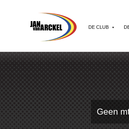
DE CLUB
D
Geen mt