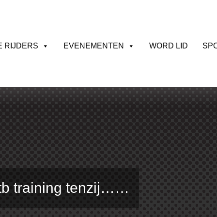
E RIJDERS
EVENEMENTEN
WORD LID
SP
b training tenzij……