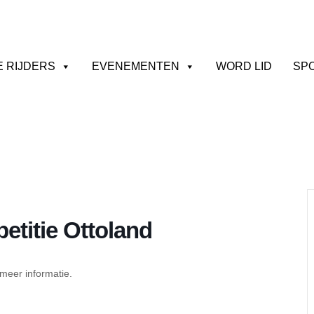
E RIJDERS
EVENEMENTEN
WORD LID
SP
etitie Ottoland
meer informatie.