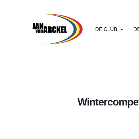
DE CLUB
D
Wintercompet