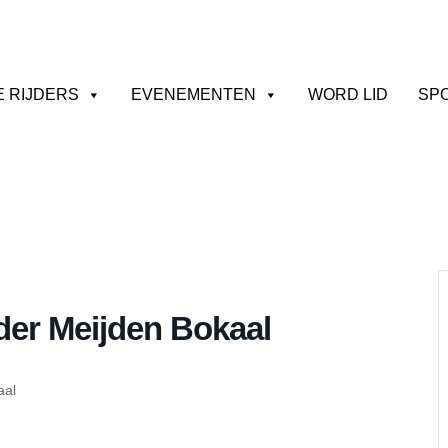
E RIJDERS
EVENEMENTEN
WORD LID
SP
 der Meijden Bokaal
aal